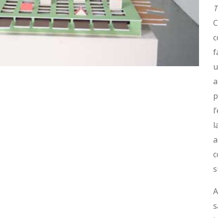
T
C
c
f
u
a
p
l
l
a
c
s
A
s