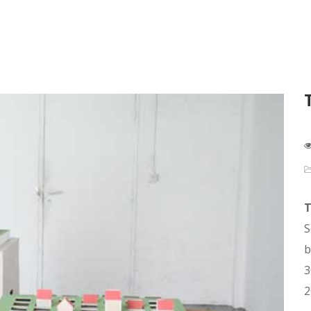
S
b
3
2