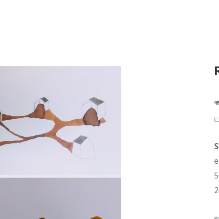
S
e
5
2