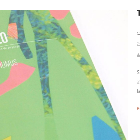
S
2
l
R