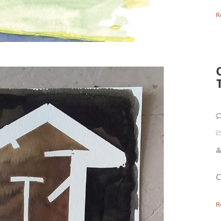
R
C
R