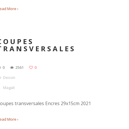
ead More ›
COUPES
TRANSVERSALES
0
2561
0
Dessin
Magali
oupes transversales Encres 29x15cm 2021
ead More ›