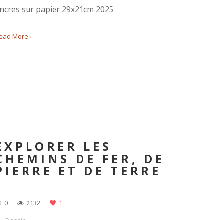
ncres sur papier 29x21cm 2025
ead More ›
EXPLORER LES
CHEMINS DE FER, DE
PIERRE ET DE TERRE
0
2132
1