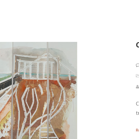
C
t
R