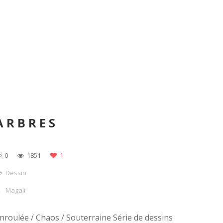
ARBRES
0
1851
1
Dessin
Magali
nroulée / Chaos / Souterraine Série de dessins