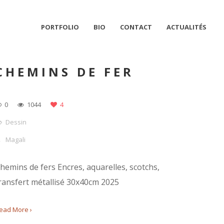
PORTFOLIO
BIO
CONTACT
ACTUALITÉS
CHEMINS DE FER
0
1044
4
Dessin
Magali
hemins de fers Encres, aquarelles, scotchs,
ransfert métallisé 30x40cm 2025
ead More ›