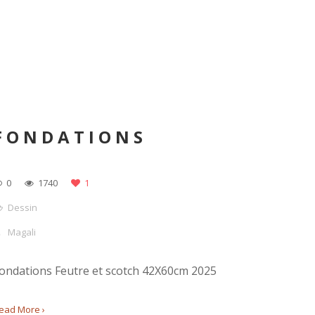
FONDATIONS
0
1740
1
Dessin
Magali
ondations Feutre et scotch 42X60cm 2025
ead More ›