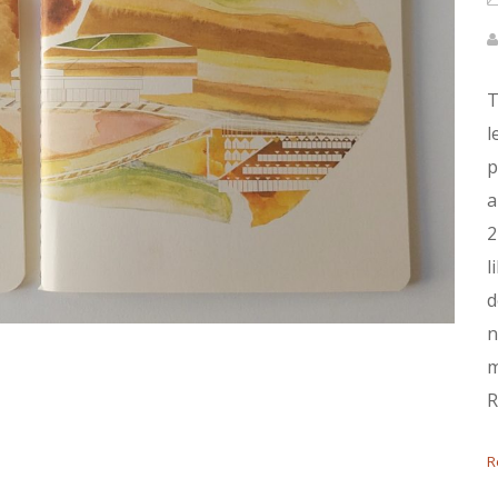
T
l
p
a
2
l
d
n
m
R
R