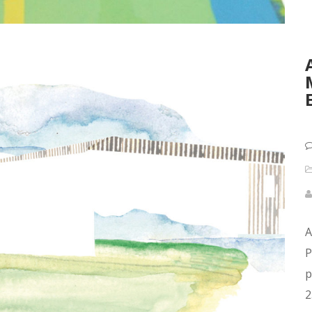
A
P
p
2