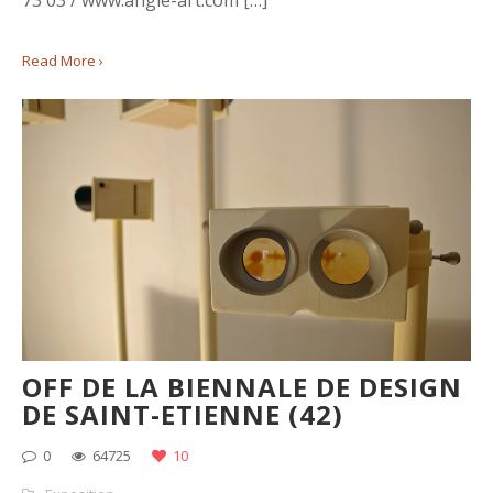
73 03 / www.angle-art.com […]
Read More ›
OFF DE LA BIENNALE DE DESIGN
DE SAINT-ETIENNE (42)
0
64725
10